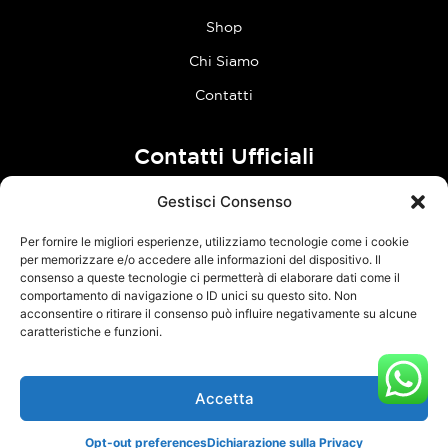
Shop
Chi Siamo
Contatti
Contatti Ufficiali
Gestisci Consenso
tel:
0773 636023
Per fornire le migliori esperienze, utilizziamo tecnologie come i cookie
Follow Us
per memorizzare e/o accedere alle informazioni del dispositivo. Il
consenso a queste tecnologie ci permetterà di elaborare dati come il
comportamento di navigazione o ID unici su questo sito. Non
F
I
acconsentire o ritirare il consenso può influire negativamente su alcune
a
n
caratteristiche e funzioni.
c
s
e
t
Accetta
TCM Racing s.r.l.s. – Via Acque Alte, snc – 04100 Latina – P.Iva
b
a
03126380595 –
Privacy Policy
–
Cookie Policy
o
g
Opt-out preferences
Dichiarazione sulla Privacy