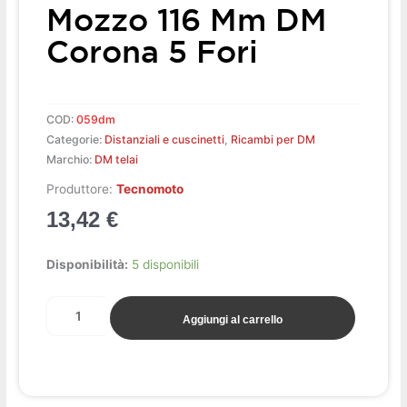
Mozzo 116 Mm DM
Corona 5 Fori
COD:
059dm
Categorie:
Distanziali e cuscinetti
,
Ricambi per DM
Marchio:
DM telai
Produttore:
Tecnomoto
13,42
€
Coppia
Disponibilità:
5 disponibili
cuscinetti
+
Aggiungi al carrello
Distanziale
per
mozzo
116
mm