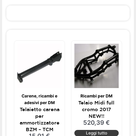
DM
corona
5
fori
quantità
Carene, ricambi e
Ricambi per DM
Telaio Midi full
adesivi per DM
Telaietto carena
cromo 2017
per
NEW!!
520,39
€
ammortizzatore
BZM – TCM
Leggi tutto
15,01
€