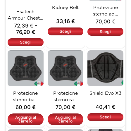
76,90 €
opzioni
opzioni
opzioni
Kidney Belt
Protezione
Esatech
possono
possono
possono
sterno ad...
Armour Chest...
essere
essere
essere
33,16
€
70,00
€
scelte
scelte
scelte
72,39
€
-
nella
nella
nella
76,90
€
Scegli
Scegli
pagina
pagina
pagina
Scegli
del
del
del
prodotto
prodotto
prodotto
Questo
prodotto
ha
più
varianti.
Le
opzioni
Protezione
Protezione
Shield Evo X3
possono
sterno ba...
sterno ra...
essere
40,41
€
60,00
€
70,00
€
scelte
nella
Scegli
Aggiungi al
Aggiungi al
carrello
carrello
pagina
del
Questo
Questo
Questo