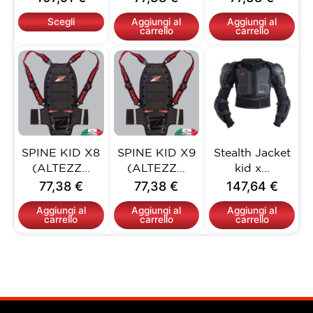
scelte
nella
Scegli
Aggiungi al
Aggiungi al
carrello
carrello
pagina
del
prodotto
SPINE KID X8
SPINE KID X9
Stealth Jacket
(ALTEZZ...
(ALTEZZ...
kid x...
77,38
€
77,38
€
147,64
€
Aggiungi al
Aggiungi al
Aggiungi al
carrello
carrello
carrello