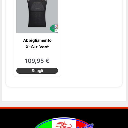
ha
più
varianti.
Le
opzioni
possono
Abbigliamento
essere
X-Air Vest
scelte
nella
109,95
€
pagina
del
Scegli
prodotto