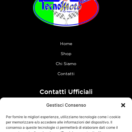
Home
Shop
Chi Siamo
Contatti
Contatti Ufficiali
Gestisci Consenso
tel:
0773 636023
Per fornire le migliori esperienze, utilizziamo tecnologie come i cookie
Follow Us
per memorizzare e/o accedere alle informazioni del dispositivo. Il
consenso a queste tecnologie ci permetterà di elaborare dati come il