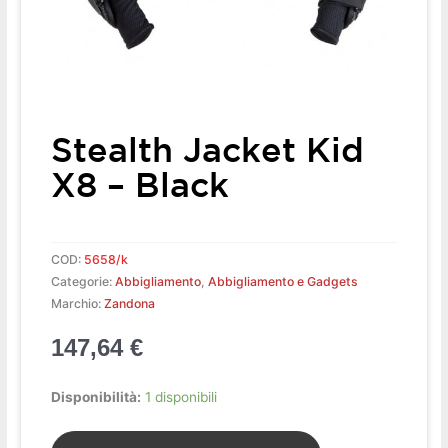
Stealth Jacket Kid
X8 – Black
COD:
5658/k
Categorie:
Abbigliamento
,
Abbigliamento e Gadgets
Marchio:
Zandona
147,64
€
Stealth
Disponibilità:
1 disponibili
Jacket
kid