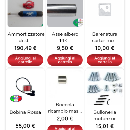
Ammortizzatore
Asse albero
Barenatura
di st...
14×...
carter mo...
190,49
€
9,50
€
10,00
€
Aggiungi al
Aggiungi al
Aggiungi al
carrello
carrello
carrello
Boccola
ricambio mas...
Bobina Rossa
Bulloneria
2,00
€
motore or
55,00
€
15,01
€
Aggiungi al