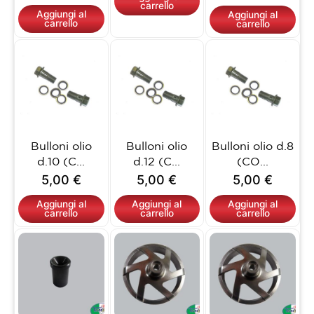
carrello
Aggiungi al
Aggiungi al
carrello
carrello
Bulloni olio
Bulloni olio
Bulloni olio d.8
d.10 (C...
d.12 (C...
(CO...
5,00
€
5,00
€
5,00
€
Aggiungi al
Aggiungi al
Aggiungi al
carrello
carrello
carrello
Questo
prodotto
ha
più
varianti.
Le