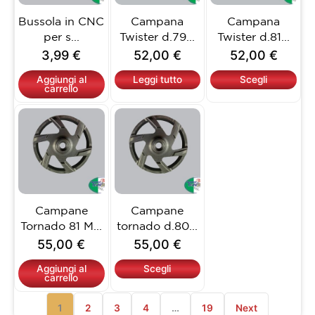
opzioni
Bussola in CNC
Campana
Campana
possono
per s...
Twister d.79...
Twister d.81...
essere
3,99
€
52,00
€
52,00
€
scelte
nella
Aggiungi al
Leggi tutto
Scegli
carrello
pagina
del
Questo
prodotto
prodotto
ha
più
varianti.
Le
opzioni
Campane
Campane
possono
Tornado 81 M...
tornado d.80...
essere
55,00
€
55,00
€
scelte
nella
Aggiungi al
Scegli
carrello
pagina
del
1
2
3
4
…
19
Next
prodotto