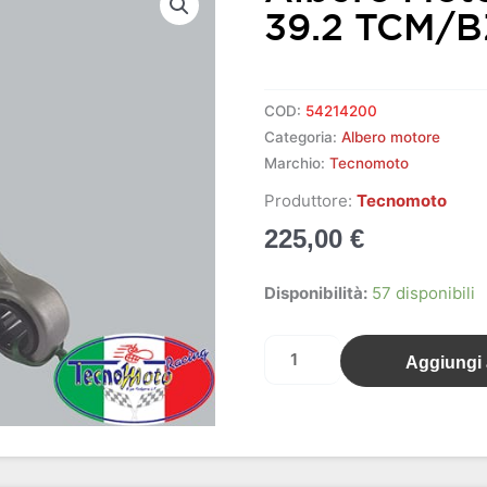
39.2 TCM/
COD:
54214200
Categoria:
Albero motore
Marchio:
Tecnomoto
Produttore:
Tecnomoto
225,00
€
Albero
Disponibilità:
57 disponibili
motore
factory
Aggiungi a
pl.grigia
39.2
TCM/BZM/CS/GHR/POLINI
quantità