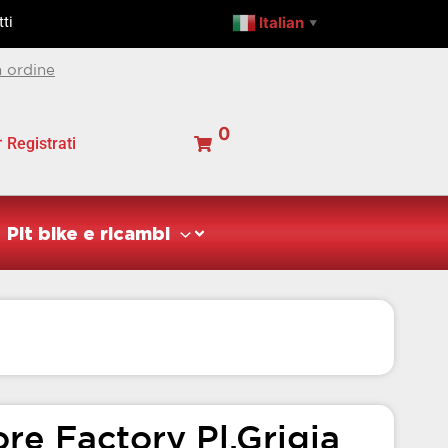
pl.grigia
Italian
ti
▼
39.2
TCM/BZM/CS/GHR/POLINI
 ordine
quantità
0
Registrati
Pit bike e ricambi
re Factory Pl.grigia