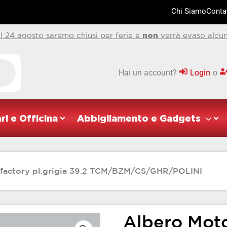
Chi Siamo
Contat
al 24 agosto saremo chiusi per ferie e
non
verrà evaso alcun
Hai un account?
Login
o
ri e Officina
Abbigliamento e Gadgets
factory pl.grigia 39.2 TCM/BZM/CS/GHR/POLINI
Albero Moto