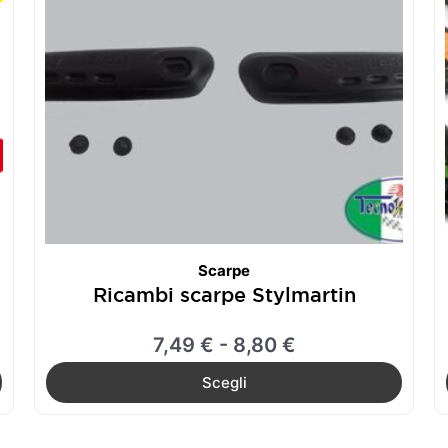
a
Le
€
8,80 €
opzioni
possono
essere
scelte
nella
pagina
del
prodotto
Scarpe
Ricambi scarpe Stylmartin
7,49
€
-
8,80
€
Scegli