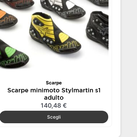
Le
opzioni
possono
essere
scelte
nella
pagina
del
prodotto
Scarpe
Scarpe minimoto Stylmartin s1
adulto
140,48
€
Scegli