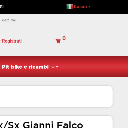
Gianni
Italian
ti
▼
Falco
quantità
 ordine
0
Registrati
Pit bike e ricambi
Dx/sx Gianni Falco