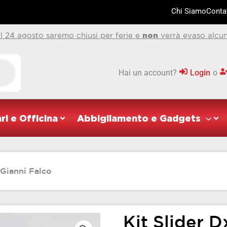
Chi Siamo
Contat
al 24 agosto saremo chiusi per ferie e
non
verrà evaso alcun
Hai un account?
Login
o
ri e Officina
Abbigliamento e Gadgets
 Gianni Falco
Kit Slider 