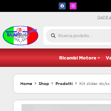
Vai
Facebook
Instagram
al
contenuto
Dall’8 
Products
search
Ricambi Motore
Va
Home
Shop
Prodotti
Kit slider dx/sx