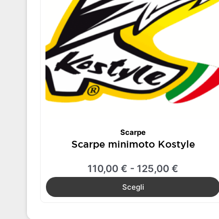
a
Le
125,00 
opzioni
possono
essere
scelte
nella
pagina
del
prodotto
Scarpe
Scarpe minimoto Kostyle
110,00
€
-
125,00
€
Scegli