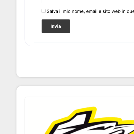
Salva il mio nome, email e sito web in q
Fascia
Questo
di
prodotto
prezzo:
ha
da
più
110,00 €
varianti.