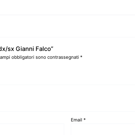
dx/sx Gianni Falco”
campi obbligatori sono contrassegnati
*
Email
*