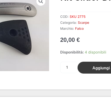
COD:
SKU 2775
Categoria:
Scarpe
Marchio:
Falco
20,00
€
Kit
Disponibilità:
4 disponibili
slider
dx/sx
Aggiungi a
Gianni
Falco
quantità