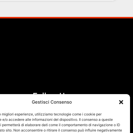
Follow Us
Gestisci Consenso
F
I
le migliori esperienze, utilizziamo tecnologie come i cookie per
a
n
e/o accedere alle informazioni del dispositivo. Il consenso a queste
i permetterà di elaborare dati come il comportamento di navigazione o ID
c
s
sto sito. Non acconsentire o ritirare il consenso può influire negativamente