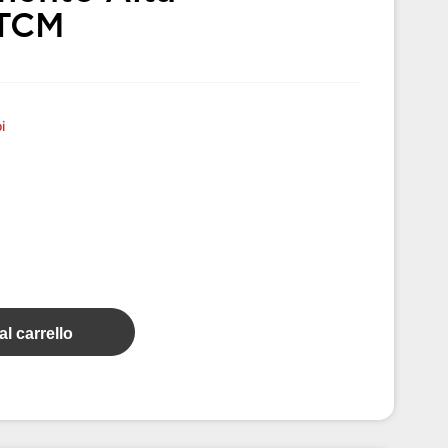
 TCM
i
l carrello