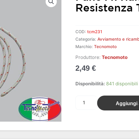
Resistenza
COD:
tcm231
Categoria:
Avviamento e ricamb
Marchio:
Tecnomoto
Produttore:
Tecnomoto
2,49
€
Fune
Disponibilità:
841 disponibili
avviamento
alta
Aggiungi a
resistenza
TCM
quantità