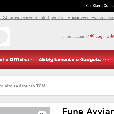
Chi Siamo
Contat
al 24 agosto saremo chiusi per ferie e
non
verrà evaso alcun
Hai un account?
Login
o
ri e Officina
Abbigliamento e Gadgets
o alta resistenza TCM
Fune Avvia