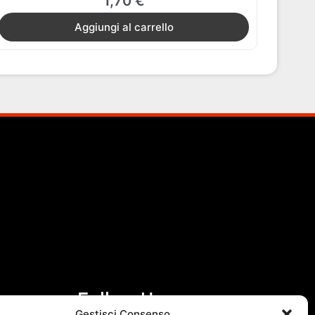
1,70
€
Aggiungi al carrello
Follow Us
Gestisci Consenso