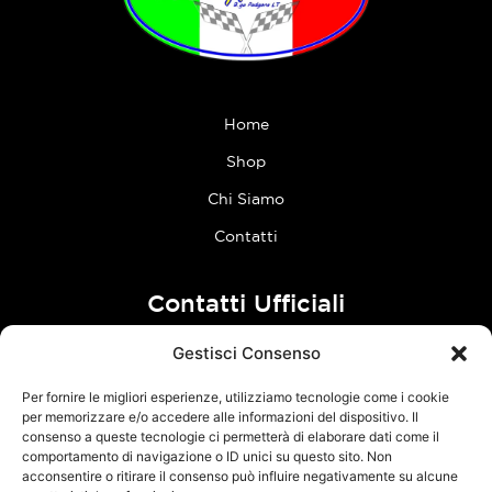
Home
Shop
Chi Siamo
Contatti
Contatti Ufficiali
Gestisci Consenso
tel:
0773 636023
Per fornire le migliori esperienze, utilizziamo tecnologie come i cookie
Follow Us
per memorizzare e/o accedere alle informazioni del dispositivo. Il
consenso a queste tecnologie ci permetterà di elaborare dati come il
comportamento di navigazione o ID unici su questo sito. Non
F
I
acconsentire o ritirare il consenso può influire negativamente su alcune