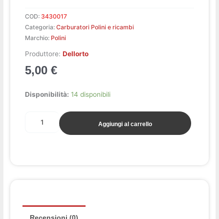
COD:
3430017
Categoria:
Carburatori Polini e ricambi
Marchio:
Polini
Produttore:
Dellorto
5,00
€
Spillo
Disponibilità:
14 disponibili
chiusura
CP
Aggiungi al carrello
quantità
Recensioni (0)