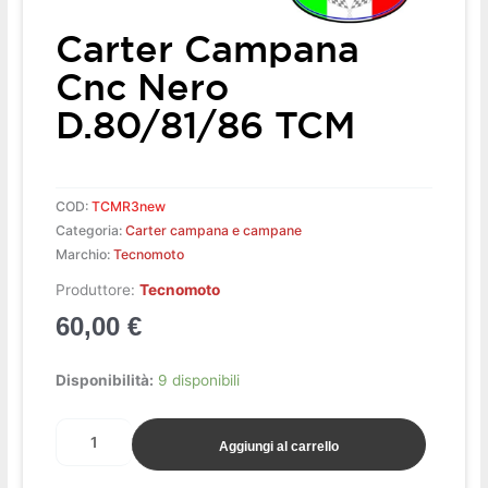
Carter Campana
Cnc Nero
D.80/81/86 TCM
COD:
TCMR3new
Categoria:
Carter campana e campane
Marchio:
Tecnomoto
Produttore:
Tecnomoto
60,00
€
Carter
Disponibilità:
9 disponibili
campana
cnc
Aggiungi al carrello
nero
d.80/81/86