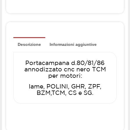
TCM
quantità
Descrizione
Informazioni aggiuntive
Portacampana d.80/81/86
annodizzato cnc nero TCM
per motori:
Iame, POLINI, GHR, ZPF,
BZM,TCM, CS e SG.