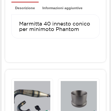
Descrizione
Informazioni aggiuntive
Marmitta 40 innesto conico
per minimoto Phantom
Questo
prodotto
ha
più
varianti.
Le