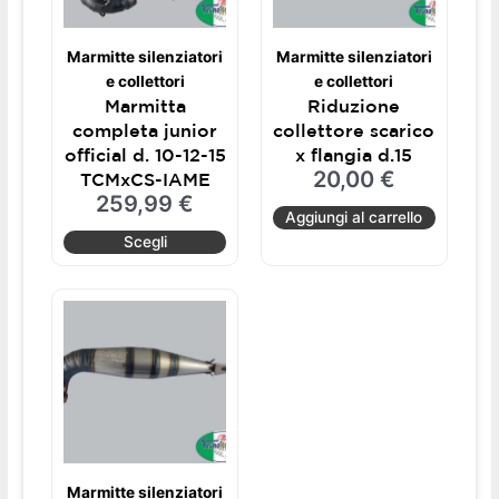
opzioni
possono
Marmitte silenziatori
Marmitte silenziatori
essere
e collettori
e collettori
scelte
Marmitta
Riduzione
nella
completa junior
collettore scarico
pagina
official d. 10-12-15
x flangia d.15
del
20,00
€
TCMxCS-IAME
prodotto
259,99
€
Aggiungi al carrello
Scegli
Marmitte silenziatori