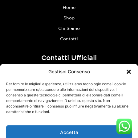
Home
Shop
Chi Siamo
Contatti
Contatti Ufficiali
Gestisci Consenso
tel:
0773 636023
Per fornire le migliori esperienze, utilizziamo tecnologie come i cookie
Follow Us
per memorizzare e/o accedere alle informazioni del dispositivo. Il
consenso a queste tecnologie ci permetterà di elaborare dati come il
comportamento di navigazione o ID unici su questo sito. Non
F
I
acconsentire o ritirare il consenso può influire negativamente su alcune
a
n
caratteristiche e funzioni.
c
s
e
t
Accetta
TCM Racing s.r.l.s. – Via Acque Alte, snc – 04100 Latina – P.Iva
b
a