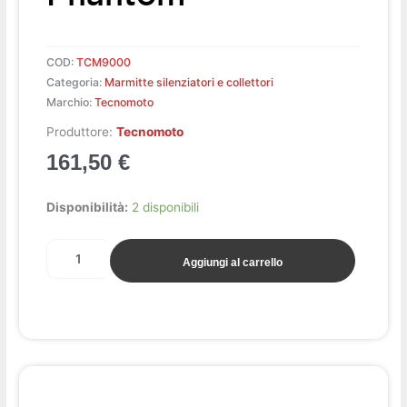
COD:
TCM9000
Categoria:
Marmitte silenziatori e collettori
Marchio:
Tecnomoto
Produttore:
Tecnomoto
161,50
€
Marmitta
Disponibilità:
2 disponibili
40
x
Aggiungi al carrello
Phantom
quantità