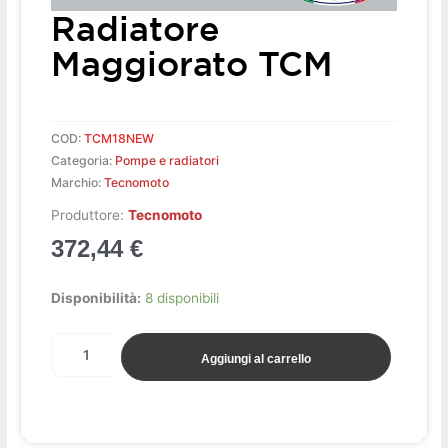
Radiatore
Maggiorato TCM
COD:
TCM18NEW
Categoria:
Pompe e radiatori
Marchio:
Tecnomoto
Produttore:
Tecnomoto
372,44
€
Radiatore
Disponibilità:
8 disponibili
maggiorato
TCM
Aggiungi al carrello
quantità