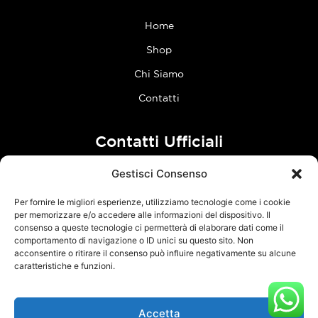
Home
Shop
Chi Siamo
Contatti
Contatti Ufficiali
Gestisci Consenso
tel:
0773 636023
Per fornire le migliori esperienze, utilizziamo tecnologie come i cookie
Follow Us
per memorizzare e/o accedere alle informazioni del dispositivo. Il
consenso a queste tecnologie ci permetterà di elaborare dati come il
comportamento di navigazione o ID unici su questo sito. Non
F
I
acconsentire o ritirare il consenso può influire negativamente su alcune
a
n
caratteristiche e funzioni.
c
s
e
t
Accetta
TCM Racing s.r.l.s. – Via Acque Alte, snc – 04100 Latina – P.Iva