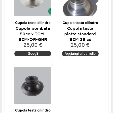
varianti.
Le
opzioni
possono
Cupola testa cilindro
Cupola testa cilindro
essere
Cupola bombata
Cupola testa
scelte
50cc x TCM-
piatta standard
nella
BZM-OR-GHR
BZM 36 cc
pagina
25,00
€
25,00
€
del
prodotto
Scegli
Aggiungi al carrello
Questo
prodotto
ha
più
varianti.
Le
opzioni
possono
Cupola testa cilindro
essere