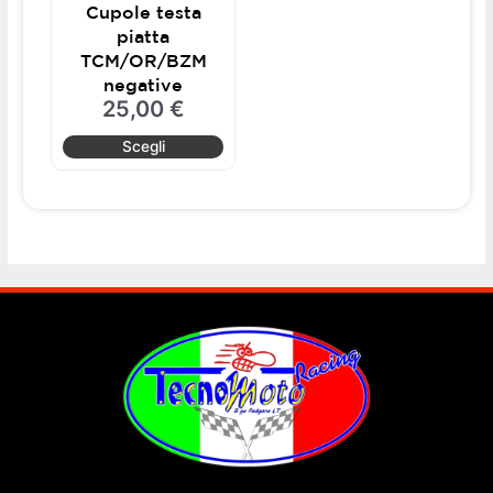
Cupole testa
scelte
piatta
nella
TCM/OR/BZM
pagina
negative
del
25,00
€
prodotto
Scegli