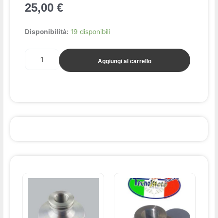
25,00
€
Cupola
Disponibilità:
19 disponibili
testa
piatta
Aggiungi al carrello
standard
TCM/OR/BZM
cc.50
quantità
Questo
prodotto
ha
più