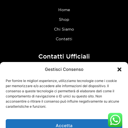
Home
Shop
Chi Siamo
Contatti
Contatti Ufficiali
Gestisci Consenso
tel:
0773 636023
Per fornire le migliori esperienze, utilizziamo tecnologie come i cookie
Follow Us
per memorizzare e/o accedere alle informazioni del dispositivo. Il
consenso a queste tecnologie ci permetterà di elaborare dati come il
comportamento di navigazione o ID unici su questo sito. Non
F
I
acconsentire o ritirare il consenso può influire negativamente su alcune
a
n
caratteristiche e funzioni.
c
s
e
t
Accetta
TCM Racing s.r.l.s. – Via Acque Alte, snc – 04100 Latina – P.Iva