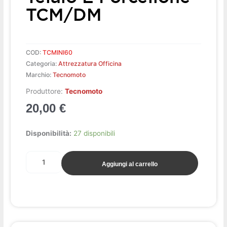
TCM/DM
COD:
TCMINI60
Categoria:
Attrezzatura Officina
Marchio:
Tecnomoto
Produttore:
Tecnomoto
20,00
€
Chiave
Disponibilità:
27 disponibili
x
tappi
Aggiungi al carrello
telaio
e
forcellone
TCM/DM
quantità