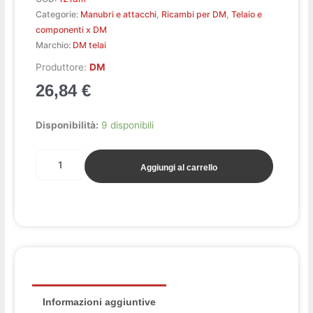
Categorie:
Manubri e attacchi
,
Ricambi per DM
,
Telaio e
componenti x DM
Marchio:
DM telai
Produttore:
DM
26,84
€
Morsetto
Disponibilità:
9 disponibili
manubrio
c.n.c.
Aggiungi al carrello
d.28
pz.1
DM
quantità
Informazioni aggiuntive