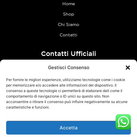
Home
Shop
Chi Siamo
Contatti
Contatti Ufficiali
Gestisci Consenso
tel:
0773 636023
Per fornire le migliori esperienze, utilizziamo tecnologie come i cookie
Follow Us
per memorizzare e/o accedere alle informazioni del dispositivo. Il
consenso a queste tecnologie ci permetterà di elaborare dati come il
comportamento di navigazione o ID unici su questo sito. Non
F
I
acconsentire o ritirare il consenso può influire negativamente su alcune
a
n
caratteristiche e funzioni.
c
s
e
t
Accetta
TCM Racing s.r.l.s. – Via Acque Alte, snc – 04100 Latina – P.Iva
b
a
03126380595 –
Privacy Policy
–
Cookie Policy