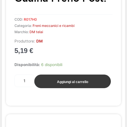
COD:
R017H0
Categoria:
Freni meccanici e ricambi
Marchio:
DM telai
Produttore:
DM
5,19
€
Boccola
Disponibilità:
6 disponibili
ferma
guaina
Aggiungi al carrello
freno
post.
quantità