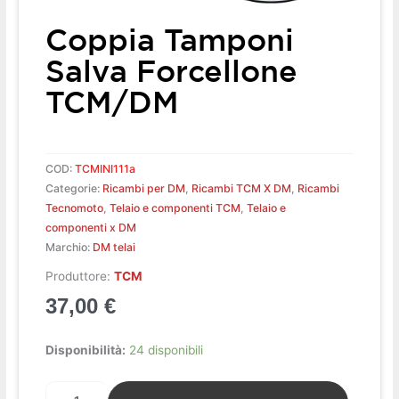
Coppia Tamponi
Salva Forcellone
TCM/DM
COD:
TCMINI111a
Categorie:
Ricambi per DM
,
Ricambi TCM X DM
,
Ricambi
Tecnomoto
,
Telaio e componenti TCM
,
Telaio e
componenti x DM
Marchio:
DM telai
Produttore:
TCM
37,00
€
Coppia
Disponibilità:
24 disponibili
tamponi
salva