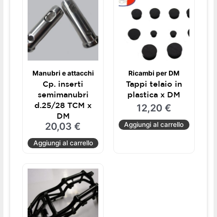
Manubri e attacchi
Ricambi per DM
Cp. inserti
Tappi telaio in
semimanubri
plastica x DM
d.25/28 TCM x
12,20
€
DM
20,03
€
Aggiungi al carrello
Aggiungi al carrello