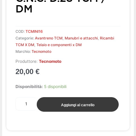
DM
COD:
TCMINI16
Categorie:
Avantreno TCM
,
Manubri e attacchi
,
Ricambi
TCM X DM
,
Telaio e componenti x DM
Marchio:
Tecnomoto
Produttore:
Tecnomoto
20,00
€
Morsetto
Disponibilità:
5 disponibili
manubrio
c.n.c.
Aggiungi al carrello
d.28
TCM
/
DM
quantità