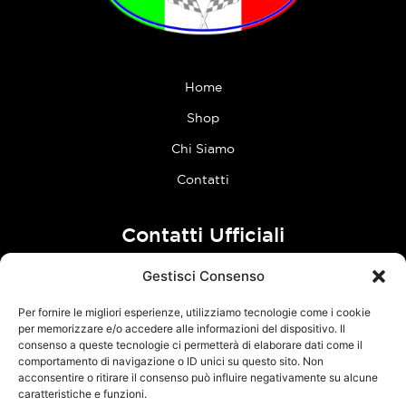
Home
Shop
Chi Siamo
Contatti
Contatti Ufficiali
Gestisci Consenso
tel:
0773 636023
Per fornire le migliori esperienze, utilizziamo tecnologie come i cookie
Follow Us
per memorizzare e/o accedere alle informazioni del dispositivo. Il
consenso a queste tecnologie ci permetterà di elaborare dati come il
comportamento di navigazione o ID unici su questo sito. Non
F
I
acconsentire o ritirare il consenso può influire negativamente su alcune
a
n
caratteristiche e funzioni.