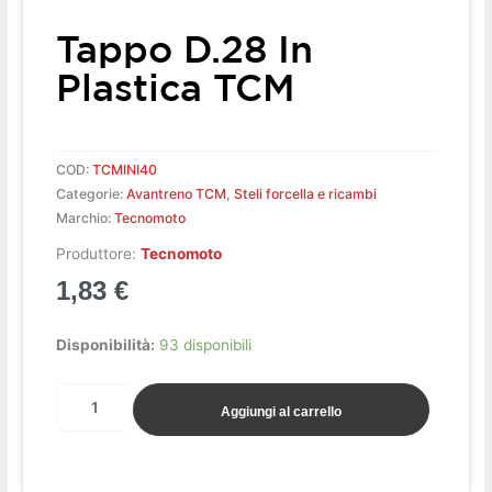
Tappo D.28 In
Plastica TCM
COD:
TCMINI40
Categorie:
Avantreno TCM
,
Steli forcella e ricambi
Marchio:
Tecnomoto
Produttore:
Tecnomoto
1,83
€
Tappo
Disponibilità:
93 disponibili
D.28
in
Aggiungi al carrello
plastica
TCM
quantità