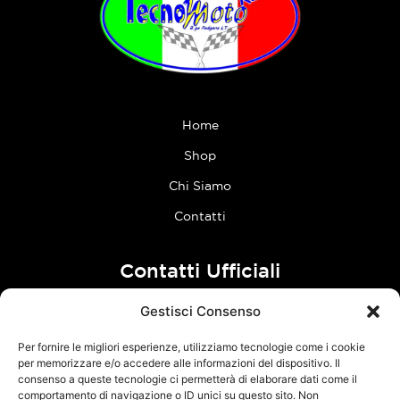
Home
Shop
Chi Siamo
Contatti
Contatti Ufficiali
Gestisci Consenso
tel:
0773 636023
Per fornire le migliori esperienze, utilizziamo tecnologie come i cookie
Follow Us
per memorizzare e/o accedere alle informazioni del dispositivo. Il
consenso a queste tecnologie ci permetterà di elaborare dati come il
comportamento di navigazione o ID unici su questo sito. Non