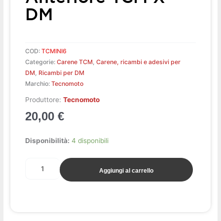
DM
COD:
TCMINI6
Categorie:
Carene TCM
,
Carene, ricambi e adesivi per
DM
,
Ricambi per DM
Marchio:
Tecnomoto
Produttore:
Tecnomoto
20,00
€
Parafango
Disponibilità:
4 disponibili
anteriore
TCM
Aggiungi al carrello
x
DM
quantità