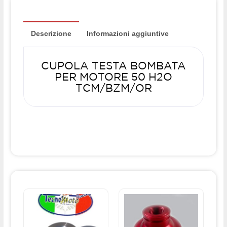
Descrizione
Informazioni aggiuntive
CUPOLA TESTA BOMBATA
PER MOTORE 50 H2O
TCM/BZM/OR
Questo
prodotto
ha