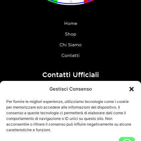
Home
Shop
Chi Siamo
Contatti
Contatti Ufficiali
Gestisci Consenso
tel:
0773 636023
Per fornire le migliori esperienze, utilizziamo tecnologie come i cookie
Follow Us
per memorizzare e/o accedere alle informazioni del dispositivo. Il
consenso a queste tecnologie ci permetterà di elaborare dati come il
comportamento di navigazione o ID unici su questo sito. Non
F
I
acconsentire o ritirare il consenso può influire negativamente su alcune
a
n
caratteristiche e funzioni.
c
s