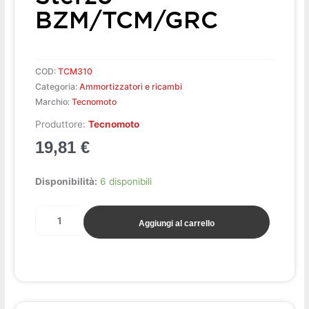
BZM/TCM/GRC
COD:
TCM310
Categoria:
Ammortizzatori e ricambi
Marchio:
Tecnomoto
Produttore:
Tecnomoto
19,81
€
Uniball
Disponibilità:
6 disponibili
ammortiz.
sterzo
Aggiungi al carrello
BZM/TCM/GRC
quantità