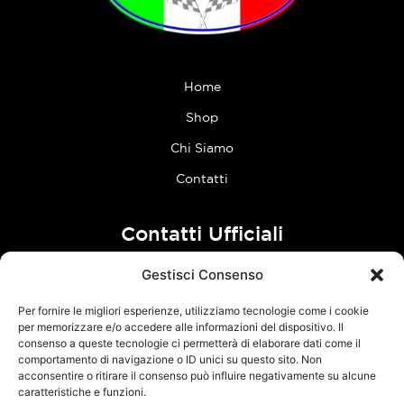
Home
Shop
Chi Siamo
Contatti
Contatti Ufficiali
Gestisci Consenso
tel:
0773 636023
Per fornire le migliori esperienze, utilizziamo tecnologie come i cookie
Follow Us
per memorizzare e/o accedere alle informazioni del dispositivo. Il
consenso a queste tecnologie ci permetterà di elaborare dati come il
comportamento di navigazione o ID unici su questo sito. Non
F
I
acconsentire o ritirare il consenso può influire negativamente su alcune
a
n
caratteristiche e funzioni.