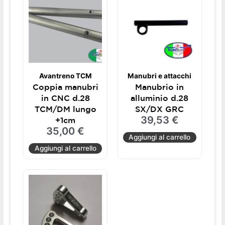
Avantreno TCM
Manubri e attacchi
Coppia manubri
Manubrio in
in CNC d.28
alluminio d.28
TCM/DM lungo
SX/DX GRC
39,53
€
+1cm
35,00
€
Aggiungi al carrello
Aggiungi al carrello