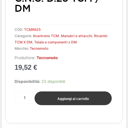
DM
COD:
TCMINI25
Categorie:
Avantreno TCM
,
Manubri e attacchi
,
Ricambi
TCM X DM
,
Telaio e componenti x DM
Marchio:
Tecnomoto
Produttore:
Tecnomoto
19,52
€
Morsetto
Disponibilità:
23 disponibili
manubrio
c.n.c.
Aggiungi al carrello
d.25
TCM
/
DM
quantità